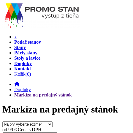
x
Potlač stanov
Stany
Párty stany
Stoly a lavice
Doplnky
Kontakt
Košík
(0)
Doplnky
Markíza na predajný stánok
Markíza na predajný stánok
od
99 €
Cena s DPH