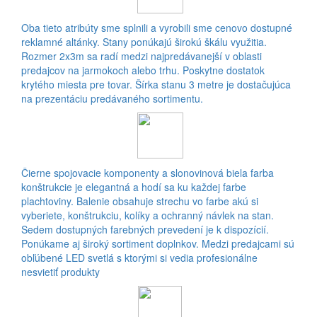
Oba tieto atribúty sme splnili a vyrobili sme cenovo dostupné
reklamné altánky. Stany ponúkajú širokú škálu využitia.
Rozmer 2x3m sa radí medzi najpredávanejší v oblasti
predajcov na jarmokoch alebo trhu. Poskytne dostatok
krytého miesta pre tovar. Šírka stanu 3 metre je dostačujúca
na prezentáciu predávaného sortimentu.
Čierne spojovacie komponenty a slonovinová biela farba
konštrukcie je elegantná a hodí sa ku každej farbe
plachtoviny. Balenie obsahuje strechu vo farbe akú si
vyberiete, konštrukciu, kolíky a ochranný návlek na stan.
Sedem dostupných farebných prevedení je k dispozícií.
Ponúkame aj široký sortiment doplnkov. Medzi predajcami sú
obľúbené LED svetlá s ktorými si vedia profesionálne
nesvietiť produkty