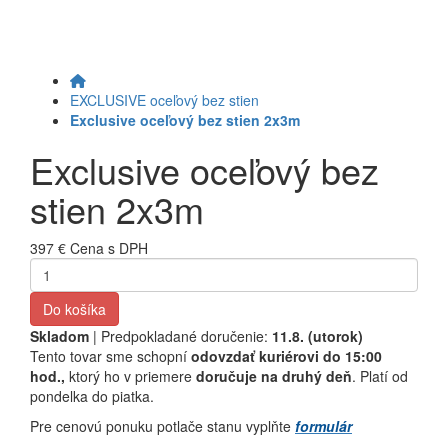
EXCLUSIVE oceľový bez stien
Exclusive oceľový bez stien 2x3m
Exclusive oceľový bez
stien 2x3m
397 €
Cena s DPH
Do košíka
Skladom
| Predpokladané doručenie:
11.8. (utorok)
Tento tovar sme schopní
odovzdať kuriérovi do 15:00
hod.,
ktorý ho v priemere
doručuje na druhý deň
. Platí od
pondelka do piatka.
Pre cenovú ponuku potlače stanu vyplňte
formulár