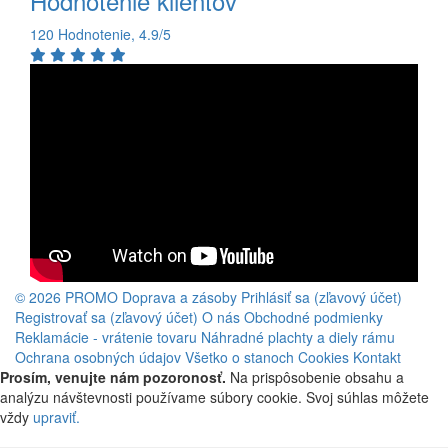
Hodnotenie klientov
120 Hodnotenie, 4.9/5
© 2026 PROMO
Doprava a zásoby
Prihlásiť sa (zľavový účet)
Registrovať sa (zľavový účet)
O nás
Obchodné podmienky
Reklamácie - vrátenie tovaru
Náhradné plachty a diely rámu
Ochrana osobných údajov
Všetko o stanoch
Cookies
Kontakt
Prosím, venujte nám pozoronosť.
Na prispôsobenie obsahu a
analýzu návštevnosti používame súbory cookie. Svoj súhlas môžete
vždy
upraviť.