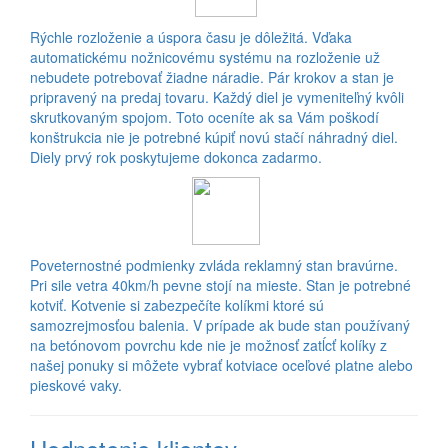
Rýchle rozloženie a úspora času je dôležitá. Vďaka
automatickému nožnicovému systému na rozloženie už
nebudete potrebovať žiadne náradie. Pár krokov a stan je
pripravený na predaj tovaru. Každý diel je vymeniteľný kvôli
skrutkovaným spojom. Toto oceníte ak sa Vám poškodí
konštrukcia nie je potrebné kúpiť novú stačí náhradný diel.
Diely prvý rok poskytujeme dokonca zadarmo.
Poveternostné podmienky zvláda reklamný stan bravúrne.
Pri sile vetra 40km/h pevne stojí na mieste. Stan je potrebné
kotviť. Kotvenie si zabezpečíte kolíkmi ktoré sú
samozrejmosťou balenia. V prípade ak bude stan používaný
na betónovom povrchu kde nie je možnosť zatĺcť kolíky z
našej ponuky si môžete vybrať kotviace oceľové platne alebo
pieskové vaky.