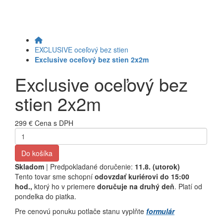
EXCLUSIVE oceľový bez stien
Exclusive oceľový bez stien 2x2m
Exclusive oceľový bez
stien 2x2m
299 €
Cena s DPH
Do košíka
Skladom
| Predpokladané doručenie:
11.8. (utorok)
Tento tovar sme schopní
odovzdať kuriérovi do 15:00
hod.,
ktorý ho v priemere
doručuje na druhý deň
. Platí od
pondelka do piatka.
Pre cenovú ponuku potlače stanu vyplňte
formulár