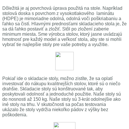
Dôležitá je aj povrchová úprava použitá na stole. Napríklad
stolová doska s povrchom z vysokotlakového laminátu
(HDPE) je mimoriadne odolná, odolná voči poškriabaniu a
ľahko sa čistí.
Hlavnými prednosťami skladacieho stola je, že
sa dá ľahko postaviť a zložiť. Stôl po zložení zaberie
minimum miesta.
Sme výrobca stolov, ktorý jasne uvádzajú
hmotnosť pre každý model a veľkosť stola, aby ste si mohli
vybrať tie najlepšie stoly pre vaše potreby a využitie.
Pokiaľ ide o skladacie stoly, možno zistíte, že sa oplatí
investovať do nákupu kvalitnejších stolov, ktoré sú o niečo
drahšie.
Skladacie stoly sú konštruované tak, aby
poskytovali odolnosť a jednoduché použitie. Naše stoly sú
do nosnosti až 150 kg. Naše stoly s
ú 3-krát odolnejšie ako
iné stoly na trhu. V skutočnosti sa počas testovania
ukázalo
že stoly vydržia niekoľko pádov z výšky bez
poškodenia.