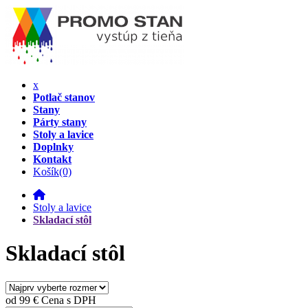
x
Potlač stanov
Stany
Párty stany
Stoly a lavice
Doplnky
Kontakt
Košík
(0)
Stoly a lavice
Skladací stôl
Skladací stôl
od
99 €
Cena s DPH