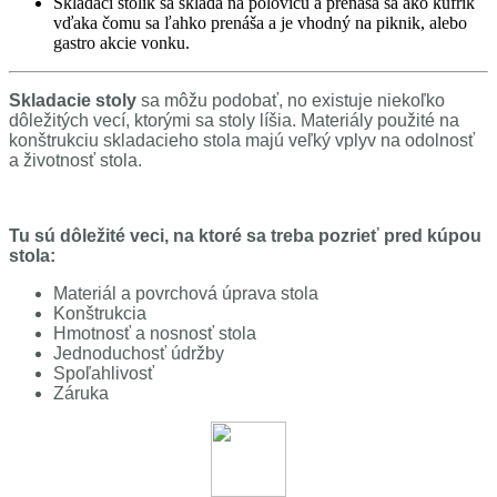
Skladací stolík sa skladá na polovicu a prenáša sa ako kufrík
vďaka čomu sa ľahko prenáša a je vhodný na piknik, alebo
gastro akcie vonku.
Skladacie stoly
sa môžu podobať, no existuje niekoľko
dôležitých vecí, ktorými sa stoly líšia. Materiály použité na
konštrukciu skladacieho stola majú veľký vplyv na odolnosť
a životnosť stola.
Tu sú dôležité veci, na ktoré sa treba pozrieť pred kúpou
stola:
Materiál a povrchová úprava stola
Konštrukcia
Hmotnosť a nosnosť stola
Jednoduchosť údržby
Spoľahlivosť
Záruka