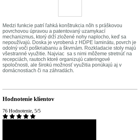
Medzi funkcie patrí ľahká konštrukcia nôh s práškovou
povrchovou úpravou a patentovaný uzamykací
mechanizmus, ktorý drží zložené nohy naplocho, keď sa
nepoužívajú. Doska je vyrobená z HDPE laminátu, povrch je
odolný voči poškriabaniu a škvrnám. Rozkladacie stoly majú
všestranné využitie. Najviac sa s nimi môžeme stretnúť na
recepciách, rautoch ktoré organizujú cateringové
spoločnosti, ale širokú možnosť využitia ponúkajú aj v
domácnostiach či na záhradách.
Hodnotenie klientov
76 Hodnotenie, 5/5